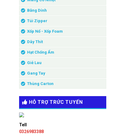
Băng Dính
Túi Zipper
Xốp Nổ - Xốp Foam
Dây Thít
Hạt Chống Ẩm
Giẻ Lau
Gang Tay
Thùng Carton
HỖ TRỢ TRỨC TUYẾN
Tell
0326983388