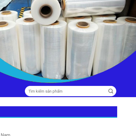
Tìm
kiếm:
t Nam