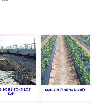
G ĐỔ BÊ TÔNG LÓT
MÀNG PHỦ NÔNG NGHIỆP
SÀN