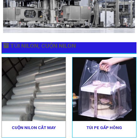
TÚI NILON, CUỘN NILON
CUỘN NILON CẮT MAY
TÚI PE GẤP HÔNG