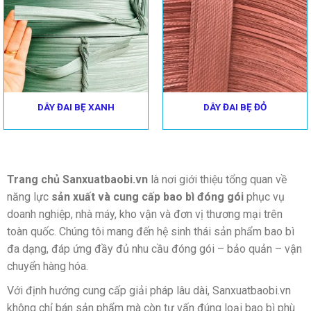
DÂY ĐAI BẸ XANH
DÂY ĐAI BẸ ĐỎ
Trang chủ Sanxuatbaobi.vn
là nơi giới thiệu tổng quan về
năng lực
sản xuất và cung cấp bao bì đóng gói
phục vụ
doanh nghiệp, nhà máy, kho vận và đơn vị thương mại trên
toàn quốc. Chúng tôi mang đến hệ sinh thái sản phẩm bao bì
đa dạng, đáp ứng đầy đủ nhu cầu đóng gói – bảo quản – vận
chuyển hàng hóa.
Với định hướng cung cấp giải pháp lâu dài, Sanxuatbaobi.vn
không chỉ bán sản phẩm mà còn tư vấn đúng loại bao bì phù