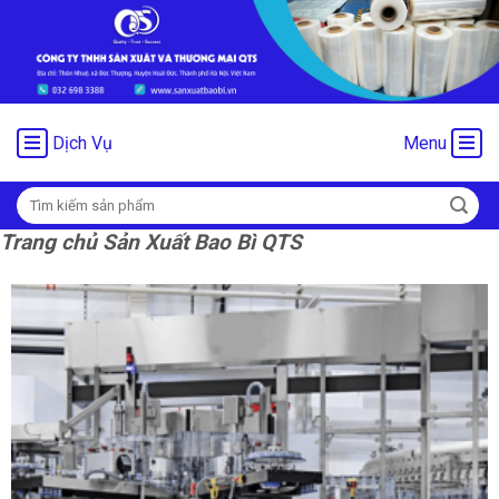
Chuyển
đến
nội
dung
Dịch Vụ
Menu
Tìm
kiếm:
Trang chủ Sản Xuất Bao Bì QTS