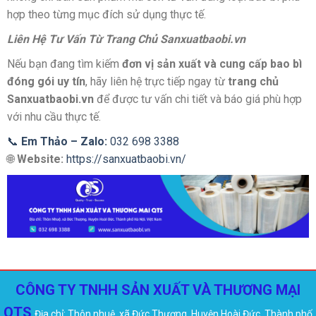
hợp theo từng mục đích sử dụng thực tế.
Liên Hệ Tư Vấn Từ Trang Chủ Sanxuatbaobi.vn
Nếu bạn đang tìm kiếm
đơn vị sản xuất và cung cấp bao bì
đóng gói uy tín
, hãy liên hệ trực tiếp ngay từ
trang chủ
Sanxuatbaobi.vn
để được tư vấn chi tiết và báo giá phù hợp
với nhu cầu thực tế.
📞
Em Thảo – Zalo:
032 698 3388
🌐
Website:
https://sanxuatbaobi.vn/
CÔNG TY TNHH SẢN XUẤT VÀ THƯƠNG MẠI
QTS
Địa chỉ: Thôn nhuệ, xã Đức Thượng, Huyện Hoài Đức, Thành phố