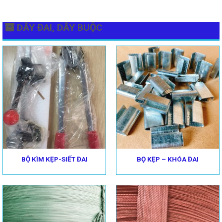
DÂY ĐAI, DÂY BUỘC
BỘ KÌM KẸP-SIẾT ĐAI
BỌ KẸP – KHÓA ĐAI