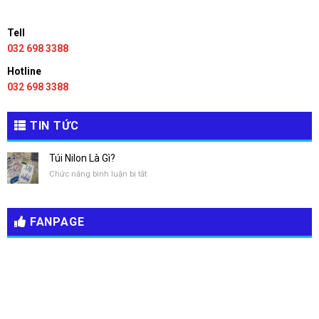
Tell
032 698 3388
Hotline
032 698 3388
TIN TỨC
Túi Nilon Là Gì?
ở
Chức năng bình luận bị tắt
Túi
Nilon
Là
FANPAGE
Gì?