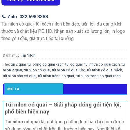
📞 Zalo: 032 698 3388
Túi nilon có quai, túi xách nilon bền đẹp, tiện lợi, đa dạng kích
thước và chất liệu PE, HD. Nhận sản xuất số lượng lớn, in logo
theo yêu cầu, giá trực tiếp tại xưởng.
Danh mục:
Túi Nilon
Thẻ:
túi 2 quai
,
túi bóng có quai xách
,
túi có quai
,
túi nhựa có quai xách
,
túi
nilon 2 quai
,
túi nilon có quai
,
túi nilon có quai 5kg
,
túi nilon có quai xách
,
túi nilon nhỏ có quai
,
túi nilon trắng có quai
,
túi nilon trong có quai xách
MÔ TẢ
Túi nilon có quai – Giải pháp đóng gói tiện lợi,
phổ biến hiện nay
Túi nilon có quai
là một trong những loại bao bì nhựa được
sử dụng rộng rãi nhất trên thị trường hiện nay. Nhờ thiết kế