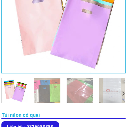
Túi nilon có quai
Liên hệ : 0326983388