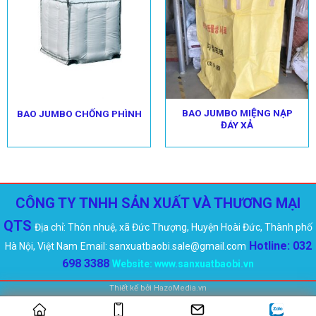
BAO JUMBO MIỆNG NẠP
BAO JUMBO CHỐNG PHÌNH
ĐÁY XẢ
CÔNG TY TNHH SẢN XUẤT VÀ THƯƠNG MẠI
QTS
Địa chỉ: Thôn nhuệ, xã Đức Thượng, Huyện Hoài Đức, Thành phố
Hotline: 032
Hà Nội, Việt Nam
Email: sanxuatbaobi.sale@gmail.com
698 3388
Website:
www.sanxuatbaobi.vn
Thiết kế bởi
HazoMedia.vn