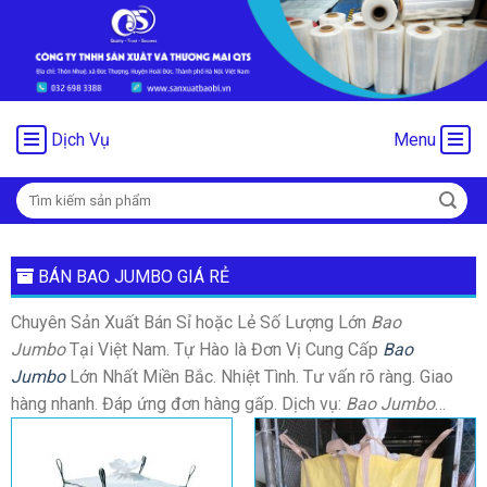
Chuyển
đến
nội
dung
Dịch Vụ
Menu
Tìm
kiếm:
BÁN BAO JUMBO GIÁ RẺ
Chuyên Sản Xuất Bán Sỉ hoặc Lẻ Số Lượng Lớn
Bao
Jumbo
Tại Việt Nam. Tự Hào là Đơn Vị Cung Cấp
Bao
Jumbo
Lớn Nhất Miền Bắc. Nhiệt Tình. Tư vấn rõ ràng. Giao
hàng nhanh. Đáp ứng đơn hàng gấp. Dịch vụ:
Bao Jumbo
…