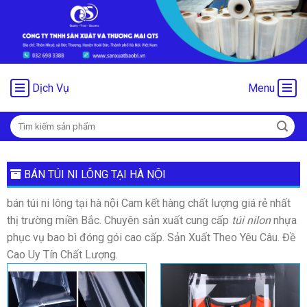
Chuyển
đến
nội
dung
Dịch Vụ
Menu
Tìm
kiếm:
BÁN TÚI NI LÔNG TẠI HÀ NỘI
bán túi ni lông tại hà nội Cam kết hàng chất lượng giá rẻ nhất
thị trường miền Bắc. Chuyên sản xuất cung cấp
túi nilon
nhựa
phục vụ bao bì đóng gói cao cấp. Sản Xuất Theo Yêu Câu. Đề
Cao Uy Tín Chất Lượng.