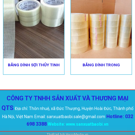
BĂNG DÍNH SỢI THỦY TINH
BĂNG DÍNH TRONG
CÔNG TY TNHH SẢN XUẤT VÀ THƯƠNG MẠI
QTS
Địa chỉ: Thôn nhuệ, xã Đức Thượng, Huyện Hoài Đức, Thành phố
Hotline: 032
Hà Nội, Việt Nam
Email: sanxuatbaobi.sale@gmail.com
698 3388
Website:
www.sanxuatbaobi.vn
Thiết kế bởi
HazoMedia.vn