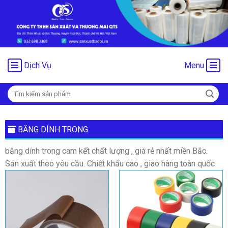
Chuyển
đến
nội
dung
Dịch Vụ
Menu
Tìm
kiếm:
BĂNG DÍNH TRONG
băng dính trong cam kết chất lượng , giá rẻ nhất miền Bắc.
Sản xuất theo yêu cầu. Chiết khẩu cao , giao hàng toàn quốc