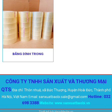
BĂNG DÍNH TRONG
CÔNG TY TNHH SẢN XUẤT VÀ THƯƠNG MẠI
QTS
Địa chỉ: Thôn nhuệ, xã Đức Thượng, Huyện Hoài Đức, Thành phố
Hotline: 032
Hà Nội, Việt Nam
Email: sanxuatbaobi.sale@gmail.com
698 3388
Website:
www.sanxuatbaobi.vn
Thiết kế bởi
HazoMedia.vn