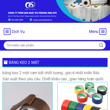
Chuyển
đến
nội
dung
Dịch Vụ
Menu
Tìm
kiếm:
BĂNG KEO 2 MẶT
băng keo 2 mặt cam kết chất lượng , giá rẻ nhất miền Bắc.
Sản xuất theo yêu cầu. Chiết khẩu cao , giao hàng toàn quốc