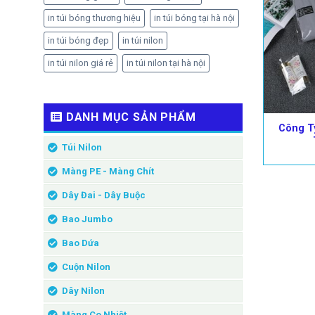
in túi bóng thương hiệu
in túi bóng tại hà nội
in túi bóng đẹp
in túi nilon
in túi nilon giá rẻ
in túi nilon tại hà nội
DANH MỤC SẢN PHẨM
Công Ty
Túi Nilon
Màng PE - Màng Chít
Dây Đai - Dây Buộc
Bao Jumbo
Bao Dứa
Cuộn Nilon
Dây Nilon
Màng Co Nhiệt