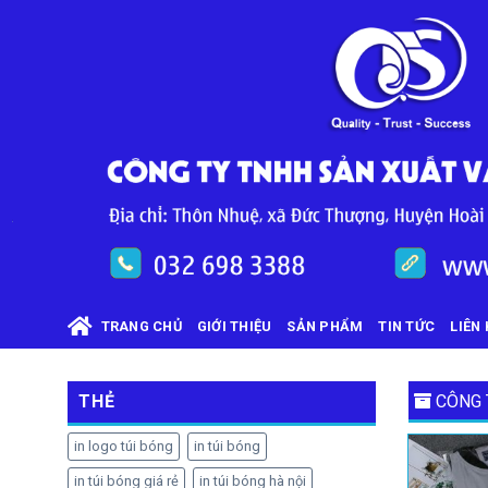
Chuyển
đến
nội
dung
TRANG CHỦ
GIỚI THIỆU
SẢN PHẨM
TIN TỨC
LIÊN 
THẺ
CÔNG 
in logo túi bóng
in túi bóng
in túi bóng giá rẻ
in túi bóng hà nội