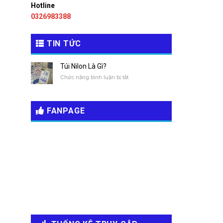
Hotline
0326983388
TIN TỨC
Túi Nilon Là Gì?
ở
Chức năng bình luận bị tắt
Túi
Nilon
Là
FANPAGE
Gì?