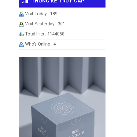
THỐNG KÊ TRUY CẬP
Visit Today : 189
Visit Yesterday : 301
Total Hits : 1144058
Who's Online : 4