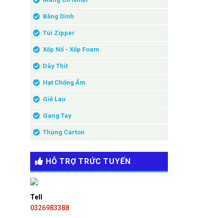
Băng Dính
Túi Zipper
Xốp Nổ - Xốp Foam
Dây Thít
Hạt Chống Ẩm
Giẻ Lau
Gang Tay
Thùng Carton
HỖ TRỢ TRỨC TUYẾN
Tell
0326983388