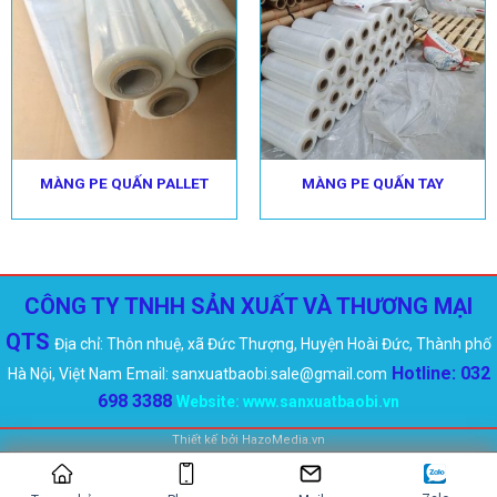
MÀNG PE QUẤN PALLET
MÀNG PE QUẤN TAY
CÔNG TY TNHH SẢN XUẤT VÀ THƯƠNG MẠI
QTS
Địa chỉ: Thôn nhuệ, xã Đức Thượng, Huyện Hoài Đức, Thành phố
Hotline: 032
Hà Nội, Việt Nam
Email: sanxuatbaobi.sale@gmail.com
698 3388
Website:
www.sanxuatbaobi.vn
Thiết kế bởi
HazoMedia.vn