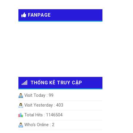
Handleiding
Nilon
voor
Là
Het
FANPAGE
Gì?
Opwindende
Gokspel
THỐNG KÊ TRUY CẬP
Visit Today : 99
Visit Yesterday : 403
Total Hits : 1146504
Who's Online : 2