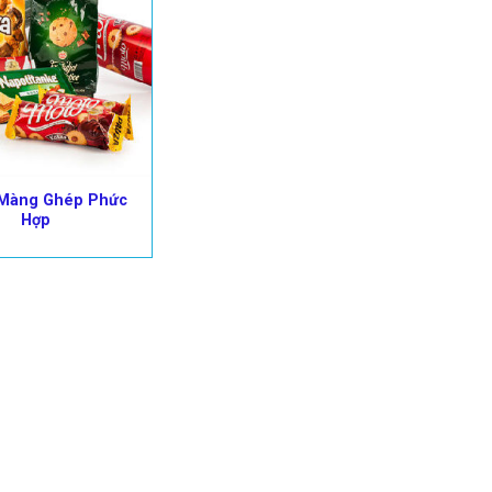
 Màng Ghép Phức
Hợp