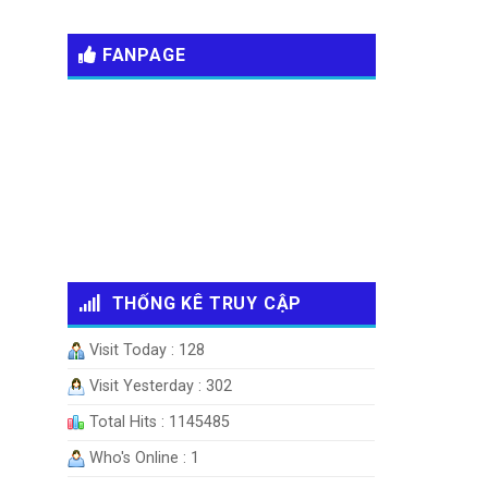
Handleiding
Nilon
voor
Là
Het
FANPAGE
Gì?
Opwindende
Gokspel
THỐNG KÊ TRUY CẬP
Visit Today : 128
Visit Yesterday : 302
Total Hits : 1145485
Who's Online : 1