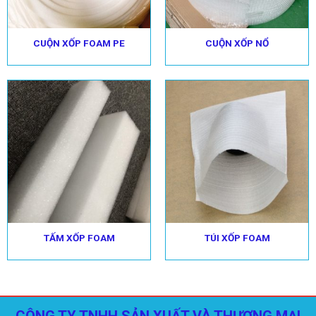
CUỘN XỐP FOAM PE
CUỘN XỐP NỔ
TẤM XỐP FOAM
TÚI XỐP FOAM
CÔNG TY TNHH SẢN XUẤT VÀ THƯƠNG MẠI