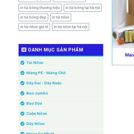
in túi bóng thương hiệu
in túi bóng tại hà nội
in túi bóng đẹp
in túi nilon
in túi nilon giá rẻ
in túi nilon tại hà nội
DANH MỤC SẢN PHẨM
Màn
Túi Nilon
Màng PE - Màng Chít
Dây Đai - Dây Buộc
Bao Jumbo
Bao Dứa
Cuộn Nilon
Dây Nilon
Màng Co Nhiệt