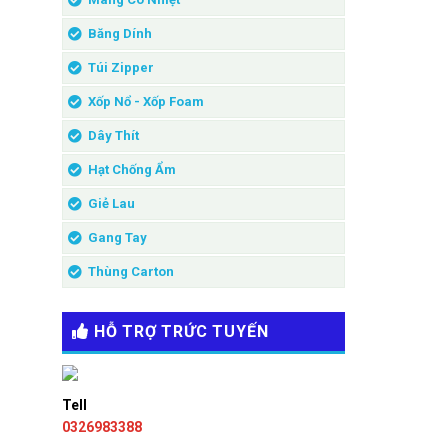
Băng Dính
Túi Zipper
Xốp Nổ - Xốp Foam
Dây Thít
Hạt Chống Ẩm
Giẻ Lau
Gang Tay
Thùng Carton
HỖ TRỢ TRỨC TUYẾN
Tell
0326983388