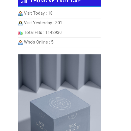
THỐNG KÊ TRUY CẬP
Visit Today : 18
Visit Yesterday : 301
Total Hits : 1142930
Who's Online : 5