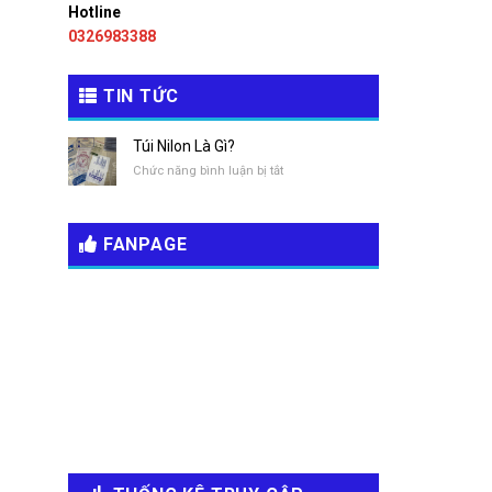
Hotline
0326983388
TIN TỨC
Túi Nilon Là Gì?
ở
Chức năng bình luận bị tắt
Túi
Nilon
Là
FANPAGE
Gì?