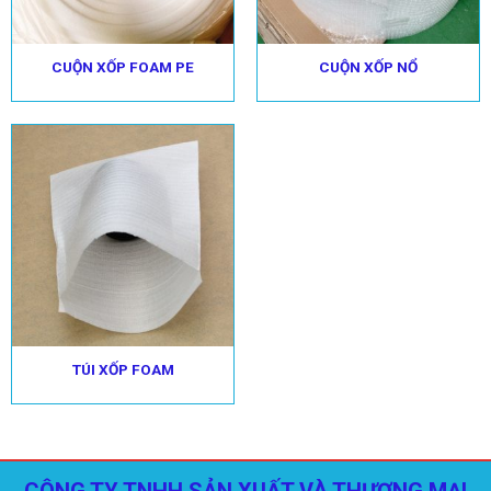
CUỘN XỐP FOAM PE
CUỘN XỐP NỔ
TÚI XỐP FOAM
CÔNG TY TNHH SẢN XUẤT VÀ THƯƠNG MẠI