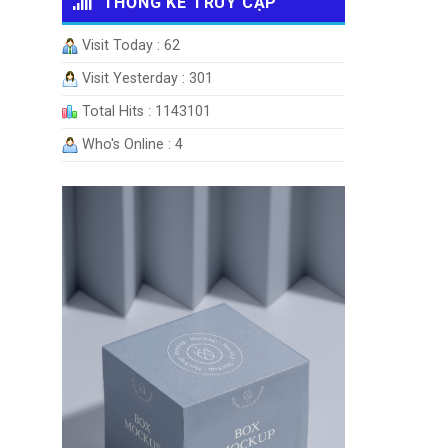
THỐNG KÊ TRUY CẬP
Visit Today : 62
Visit Yesterday : 301
Total Hits : 1143101
Who's Online : 4