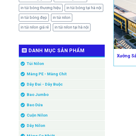
in túi bóng thương hiệu
in túi bóng tại hà nội
in túi bóng đẹp
in túi nilon
in túi nilon giá rẻ
in túi nilon tại hà nội
DANH MỤC SẢN PHẨM
Xưởng Sả
Túi Nilon
Màng PE - Màng Chít
Dây Đai - Dây Buộc
Bao Jumbo
Bao Dứa
Cuộn Nilon
Dây Nilon
Màng Co Nhiệt