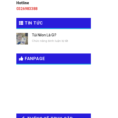
Hotline
0326983388
TIN TỨC
Túi Nilon Là Gì?
ở
Chức năng bình luận bị tắt
Túi
Nilon
Là
FANPAGE
Gì?