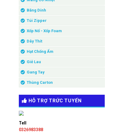
Băng Dính
Túi Zipper
Xốp Nổ - Xốp Foam
Dây Thít
Hạt Chống Ẩm
Giẻ Lau
Gang Tay
Thùng Carton
HỖ TRỢ TRỨC TUYẾN
Tell
0326983388