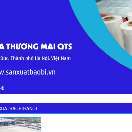
HỆ
UATBAOBIHANOI