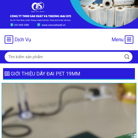
Chuyển
đến
nội
dung
Dịch Vụ
Menu
Tìm
kiếm:
GIỚI THIỆU DÂY ĐAI PET 19MM