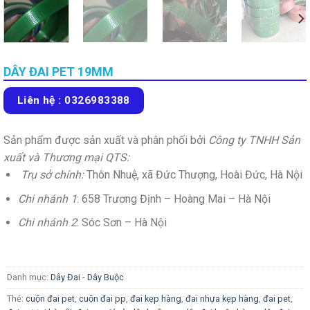
DÂY ĐAI PET 19MM
Liên hệ : 0326983388
Sản phẩm được sản xuất và phân phối bởi
Công ty TNHH Sản
xuất và Thương mại QTS:
Trụ sở chính:
Thôn Nhuệ, xã Đức Thượng, Hoài Đức, Hà Nội
Chi nhánh 1
: 658 Trương Định – Hoàng Mai – Hà Nội
Chi nhánh 2
: Sóc Sơn – Hà Nội
Danh mục:
Dây Đai - Dây Buộc
Thẻ:
cuộn đai pet
,
cuộn đai pp
,
đai kẹp hàng
,
đai nhựa kẹp hàng
,
đai pet
,