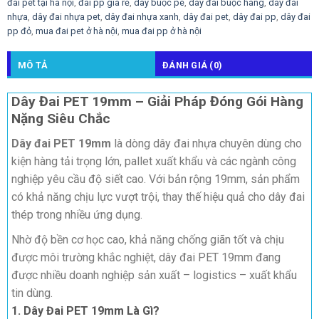
đai pet tại hà nội
,
đai pp giá rẻ
,
dây buộc pe
,
dây đai buộc hàng
,
dây đai
nhựa
,
dây đai nhựa pet
,
dây đai nhựa xanh
,
dây đai pet
,
dây đai pp
,
dây đai
pp đỏ
,
mua đai pet ở hà nội
,
mua đai pp ở hà nội
MÔ TẢ
ĐÁNH GIÁ (0)
Dây Đai PET 19mm – Giải Pháp Đóng Gói Hàng
Nặng Siêu Chắc
Dây đai PET 19mm
là dòng dây đai nhựa chuyên dùng cho
kiện hàng tải trọng lớn, pallet xuất khẩu và các ngành công
nghiệp yêu cầu độ siết cao. Với bản rộng 19mm, sản phẩm
có khả năng chịu lực vượt trội, thay thế hiệu quả cho dây đai
thép trong nhiều ứng dụng.
Nhờ độ bền cơ học cao, khả năng chống giãn tốt và chịu
được môi trường khắc nghiệt, dây đai PET 19mm đang
được nhiều doanh nghiệp sản xuất – logistics – xuất khẩu
tin dùng.
1. Dây Đai PET 19mm Là Gì?